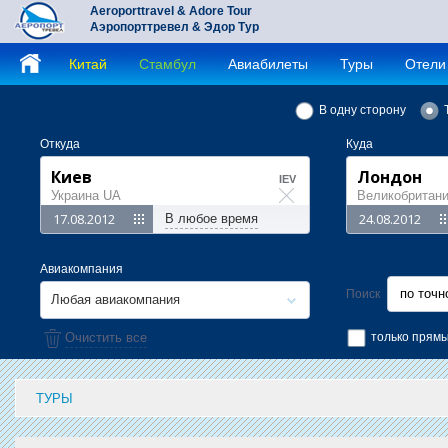
Aeroporttravel & Adore Tour
Аэропорттревел & Эдор Тур
Китай
Стамбул
Авиабилеты
Туры
Отели
В одну сторону
Откуда
Куда
IEV
Украина UA
Великобритан
В любое время
Авиакомпания
по точн
Поиск
Любая авиакомпания
Очистить все
только прям
ТУРЫ