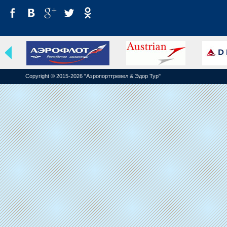
Copyright © 2015-2026 "Аэропорттревел & Эдор Тур"