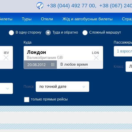
+38 (044) 492 77 00, +38 (067) 24
билеты
Туры
Отели
Ж/д и автобусные билеты
Стра
В одну сторону
Туда и обратно
Сложный маршрут
Куда
Пассажир
1 взрос
IEV
LON
Великобритания GB
В любое время
Л
Класс
по точной дате
Поиск
только прямые рейсы