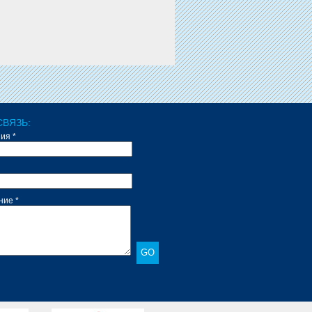
СВЯЗЬ:
ия *
ие *