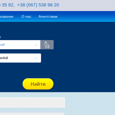
0 35 92, +38 (067) 538 98 20
хование
О нас
Агентствам
ы
лый
юбой
Найти