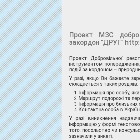
Проект МЗС добров
закордон "ДРУГ" http:
Проект Добровільної реєс
інструментом попередження, 
подій за кордоном – природни
У разі, якщо Ви бажаєте за
складається з таких розділів:
Інформація про особу, як
Маршрут подорожі та пер
Інформація про близьких 
Контактна особа в Україн
У разі виникнення надзвича
інформацію у формі текстово
того, посольство чи консуль
зазначили у анкеті.