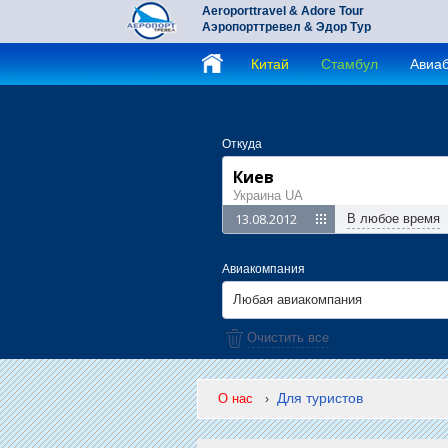
Aeroporttravel & Adore Tour
Аэропорттревел & Эдор Тур
Китай
Стамбул
Авиа
Откуда
Украина UA
В любое время
Авиакомпания
Любая авиакомпания
Очистить все
Для туристов
О нас
›