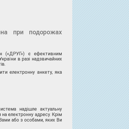
яна при подорожах
он («ДРУГ») є ефективним
країни в разі надзвичайних
ів.
ити електронну анкету, яка
система надішле актуальну
 на електронну адресу. Крім
Вами або з особами, яких Ви