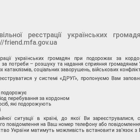
ільної реєстрації українських громад
//friend.mfa.gov.ua
трації українських громадян при подорожах за корд
за потреби – розшуку та надання сприяння громадянам У
х катаклізмів, соціальних заворушень, військових конфлікт
реєструватися у системі «ДРУГ», пропонуємо Вам заповн
а подорожує
іод перебування за кордоном
осіб, які подорожують
і
йної ситуації в країні, до якої Ви зареєструвалися, 
го повідомлення на Ваш номер телефону або повідомлення
ство України матимуть можливість встановити зв’язок з 